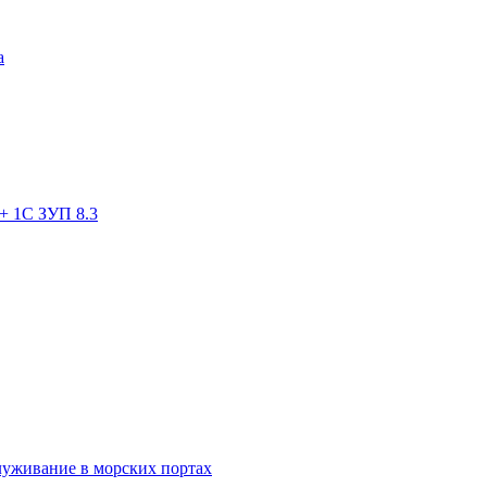
а
+ 1С ЗУП 8.3
луживание в морских портах