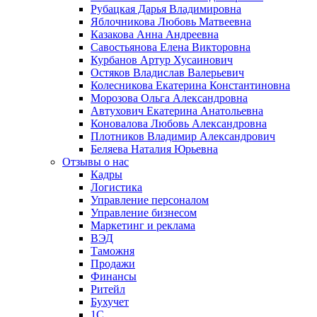
Рубацкая Дарья Владимировна
Яблочникова Любовь Матвеевна
Казакова Анна Андреевна
Савостьянова Елена Викторовна
Курбанов Артур Хусаинович
Остяков Владислав Валерьевич
Колесникова Екатерина Константиновна
Морозова Ольга Александровна
Автухович Екатерина Анатольевна
Коновалова Любовь Александровна
Плотников Владимир Александрович
Беляева Наталия Юрьевна
Отзывы о нас
Кадры
Логистика
Управление персоналом
Управление бизнесом
Маркетинг и реклама
ВЭД
Таможня
Продажи
Финансы
Ритейл
Бухучет
1С