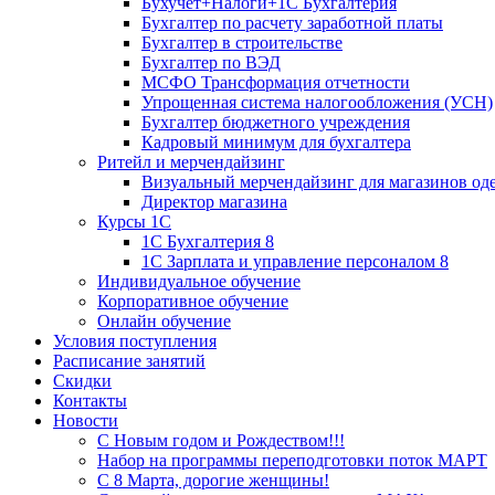
Бухучет+Налоги+1С Бухгалтерия
Бухгалтер по расчету заработной платы
Бухгалтер в строительстве
Бухгалтер по ВЭД
МСФО Трансформация отчетности
Упрощенная система налогообложения (УСН)
Бухгалтер бюджетного учреждения
Кадровый минимум для бухгалтера
Ритейл и мерчендайзинг
Визуальный мерчендайзинг для магазинов о
Директор магазина
Курсы 1С
1С Бухгалтерия 8
1С Зарплата и управление персоналом 8
Индивидуальное обучение
Корпоративное обучение
Онлайн обучение
Условия поступления
Расписание занятий
Скидки
Контакты
Новости
С Новым годом и Рождеством!!!
Набор на программы переподготовки поток МАРТ
С 8 Марта, дорогие женщины!