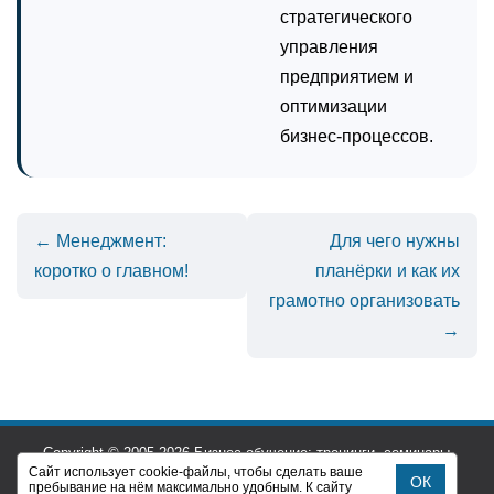
стратегического
управления
предприятием и
оптимизации
бизнес-процессов.
← Менеджмент:
Для чего нужны
коротко о главном!
планёрки и как их
грамотно организовать
→
Copyright © 2005-2026 Бизнес обучение: тренинги, семинары,
курсы 1с – Санкт-Петербург (СПб).
Сайт использует cookie-файлы, чтобы сделать ваше
ОК
пребывание на нём максимально удобным. К cайту
Все права защищены, любое использование материалов с