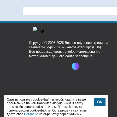
Copyright © 2005-2026 Бизнес обучение: тренинги,
семинары, курсы 1с – Санкт-Петербург (СПб).
Все права защищены, любое использование
материалов с данного сайта запрещено.
Сайт использует cookie-файлы, чтобы сделать ваше
ОК
пребывание на нём максимально удобным. К cайту
подключён сервис веб-аналитики Яндекс.Метрика,
использующий cookie-файлы. Оставаясь на сайте, вы
даёте своё
Cогласие
на обработку персональных