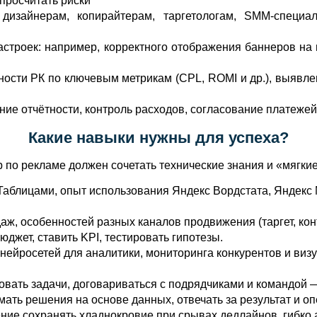
просчитать риски
дизайнерам, копирайтерам, таргетологам, SMM‑специа
настроек: например, корректного отображения баннеров на
ости РК по ключевым метрикам (CPL, ROMI и др.), выявлен
ие отчётности, контроль расходов, согласование платежей
Какие навыки нужны для успеха?
 по рекламе должен сочетать технические знания и «мягки
Таблицами, опыт использования Яндекс Вордстата, Яндекс 
аж, особенностей разных каналов продвижения (таргет, ко
жет, ставить KPI, тестировать гипотезы.
йросетей для аналитики, мониторинга конкурентов и визу
вать задачи, договариваться с подрядчиками и командой —
ать решения на основе данных, отвечать за результат и о
ние сохранять хладнокровие при срывах дедлайнов, гибко 