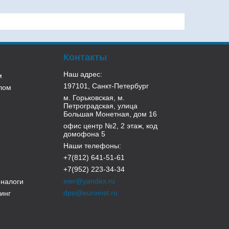
Контакты
Наш адрес:
м
197101, Санкт-Петербург
лом
м. Горьковская, м.
Петроградская, улица
Большая Монетная, дом 16
офис центр №2, 2 этаж, код
домофона 5
Наши телефоны:
+7(812) 641-51-61
+7(952) 223-34-34
eier@yandex.ru
 налоги
dpo@euroinst.ru
инг