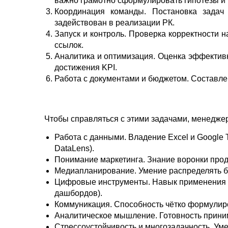
важно грамотно сформулировать гипотезы и 
Координация команды. Постановка задач 
задействован в реализации РК.
Запуск и контроль. Проверка корректности 
ссылок.
Аналитика и оптимизация. Оценка эффективн
достижения KPI.
Работа с документами и бюджетом. Составлен
Чтобы справляться с этими задачами, менеджер
Работа с данными. Владение Excel и Google 
DataLens).
Понимание маркетинга. Знание воронки прод
Медиапланирование. Умение распределять бюд
Цифровые инструменты. Навык применения не
дашбордов).
Коммуникация. Способность чётко формулиро
Аналитическое мышление. Готовность приним
Стрессоустойчивость и многозадачность. Уме