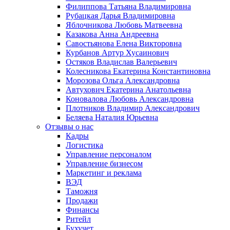
Филиппова Татьяна Владимировна
Рубацкая Дарья Владимировна
Яблочникова Любовь Матвеевна
Казакова Анна Андреевна
Савостьянова Елена Викторовна
Курбанов Артур Хусаинович
Остяков Владислав Валерьевич
Колесникова Екатерина Константиновна
Морозова Ольга Александровна
Автухович Екатерина Анатольевна
Коновалова Любовь Александровна
Плотников Владимир Александрович
Беляева Наталия Юрьевна
Отзывы о нас
Кадры
Логистика
Управление персоналом
Управление бизнесом
Маркетинг и реклама
ВЭД
Таможня
Продажи
Финансы
Ритейл
Бухучет