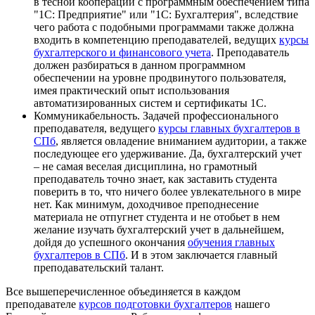
в тесной кооперации с программным обеспечением типа
"1С: Предприятие" или "1С: Бухгалтерия", вследствие
чего работа с подобными программами также должна
входить в компетенцию преподавателей, ведущих
курсы
бухгалтерского и финансового учета
. Преподаватель
должен разбираться в данном программном
обеспечении на уровне продвинутого пользователя,
имея практический опыт использования
автоматизированных систем и сертификаты 1С.
Коммуникабельность. Задачей профессионального
преподавателя, ведущего
курсы главных бухгалтеров в
СПб
, является овладение вниманием аудитории, а также
последующее его удерживание. Да, бухгалтерский учет
– не самая веселая дисциплина, но грамотный
преподаватель точно знает, как заставить студента
поверить в то, что ничего более увлекательного в мире
нет. Как минимум, доходчивое преподнесение
материала не отпугнет студента и не отобьет в нем
желание изучать бухгалтерский учет в дальнейшем,
дойдя до успешного окончания
обучения главных
бухгалтеров в СПб
. И в этом заключается главный
преподавательский талант.
Все вышеперечисленное объединяется в каждом
преподавателе
курсов подготовки бухгалтеров
нашего