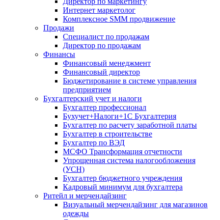
Директор по маркетингу
Интернет маркетолог
Комплексное SMM продвижение
Продажи
Специалист по продажам
Директор по продажам
Финансы
Финансовый менеджмент
Финансовый директор
Бюджетирование в системе управления
предприятием
Бухгалтерский учет и налоги
Бухгалтер профессионал
Бухучет+Налоги+1С Бухгалтерия
Бухгалтер по расчету заработной платы
Бухгалтер в строительстве
Бухгалтер по ВЭД
МСФО Трансформация отчетности
Упрощенная система налогообложения
(УСН)
Бухгалтер бюджетного учреждения
Кадровый минимум для бухгалтера
Ритейл и мерчендайзинг
Визуальный мерчендайзинг для магазинов
одежды