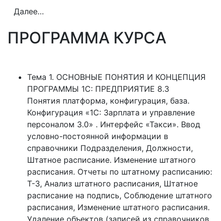
учёта специалистами кадровой службы и
Далее…
менеджерами по управления персоналом.
Программа курса направлена на приобретение
ПРОГРАММА КУРСА
теоретических знаний и практических навыков
ведения автоматизированного кадрового учёта
(документационного обеспечения) в программе
Тема 1. ОСНОВНЫЕ ПОНЯТИЯ И КОНЦЕПЦИЯ
«1С: Предприятие 8.3» конфигурация «Зарплата и
ПРОГРАММЫ 1С: ПРЕДПРИЯТИЕ 8.3
управление персоналом, ред. 3.0». Основной целью
Понятия платформа, конфигурация, база.
программы курса 1С ЗУП является изучение
Конфигурация «1С: Зарплата и управление
слушателями ведение кадрового и
персоналом 3.0» . Интерфейс «Такси». Ввод
персонифицированного учёта в «1С Зарплата и
условно-постоянной информации в
управление персоналом» с возможностью
справочники Подразделения, Должности,
использования хранящихся в базе информации для
Штатное расписание. Изменение штатного
формирования отчётов по унифицированным
расписания. Отчеты по штатному расписанию:
формам, внутренних отчётов для принятия
Т-3, Анализ штатного расписания, Штатное
управленческих решений.
расписание на подпись, Соблюдение штатного
Задача курса 1С Зарплата и управление
расписания, Изменение штатного расписания.
персоналом 8 в Санкт-Петербурге (СПб)
Удаление объектов (записей из справочников