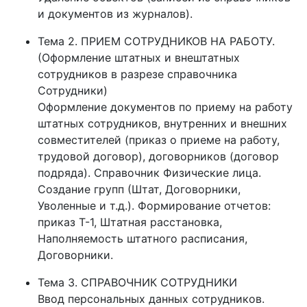
и документов из журналов).
По завершению обучения слушатели смогут
Тема 2. ПРИЕМ СОТРУДНИКОВ НА РАБОТУ.
Оформлять основные виды нормативной и
(Оформление штатных и внештатных
организационно - распорядительной
сотрудников в разрезе справочника
документации кадровой службы организации;
Сотрудники)
Вести приём, перевод и увольнения
Оформление документов по приему на работу
работников; учёт кадров;
штатных сотрудников, внутренних и внешних
Вести личные дела;
совместителей (приказ о приеме на работу,
Формировать отчёты по унифицированным
трудовой договор), договорников (договор
формам, в т.ч. и для ПФР.
подряда). Справочник Физические лица.
Оформлять нормативные документы кадровой
Создание групп (Штат, Договорники,
службы организации;
Уволенные и т.д.). Формирование отчетов:
Оформлять организационно -
приказ Т-1, Штатная расстановка,
распорядительные документы и документы,
Наполняемость штатного расписания,
сопровождающие трудовые процессы, вести
Договорники.
учёт кадров (создавать кадровые документы),
а также распечатывать, пересылать их по
Тема 3. СПРАВОЧНИК СОТРУДНИКИ
электронной почте, сохранять в форматах
Ввод персональных данных сотрудников.