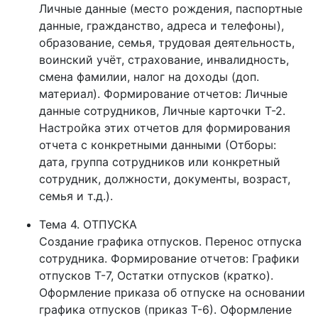
Word и Excel;
Личные данные (место рождения, паспортные
данные, гражданство, адреса и телефоны),
Обучение в 1С Зарплата и Управление персоналом
образование, семья, трудовая деятельность,
8 (СПб) рассчитано на пользователей, знающих
воинский учёт, страхование, инвалидность,
основы кадрового делопроизводства (ведения
смена фамилии, налог на доходы (доп.
документооборота) в бюджетных, коммерческих
материал). Формирование отчетов: Личные
организациях и обладающих навыками работы на
данные сотрудников, Личные карточки Т-2.
компьютере.
Настройка этих отчетов для формирования
отчета с конкретными данными (Отборы:
дата, группа сотрудников или конкретный
сотрудник, должности, документы, возраст,
семья и т.д.).
Тема 4. ОТПУСКА
Создание графика отпусков. Перенос отпуска
сотрудника. Формирование отчетов: Графики
отпусков Т-7, Остатки отпусков (кратко).
Оформление приказа об отпуске на основании
графика отпусков (приказ Т-6). Оформление