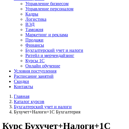
Управление бизнесом
Управление персоналом
Кадры
Логистика
ВЭД
Таможня
Маркетинг и реклама
Продажи
Финансы
Бухгалтерский учет и налоги
Ритейл и мерчендайзинг
Курсы 1С
Онлайн обучение
Условия поступления
Расписание занятий
Скидки
Контакты
Главная
Каталог курсов
Бухгалтерский учет и налоги
Бухучет+Налоги+1С Бухгалтерия
Курс
Бухучет+Налоги+1С