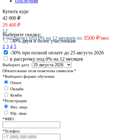
Последняя
Купить курс
42 000
₽
29 400
₽
12
Выберите скидку:
3500 ₽/мес
в рассрочку под 0% на 12 месяцев по
-30% двум и более участникам
2
3
4
5
-30% при полной оплате
до 25 августа 2026
в рассрочку под 0% на 12 месяцев
Выберите дату:
Обязательные поля помечены символом
*
*
Выберите формат обучения:
Очное
Онлайн
Комби
*
Регистрация:
Физ. лицо
Юр. лицо
*
ФИО:
*
Телефон: