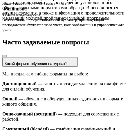
подготовки документ – удостоверение установленного
собственности составляет более 25 лет.
образовательными нормативами образца. В него вносятся
Филиппова
личные сведения, а также информация о продолжительности
Татьяна Владимировна
и названии модулей пройденной учебной программы.
Аттестованный профессиональный бухгалтер, практикующий
преподаватель бухгалтерского учета, налогообложения и управленческого
учета.
Часто задаваемые вопросы
Какой формат обучения на курсах?
Мы предлагаем гибкие форматы на выбор:
Дистанционный
— занятия проходят удаленно на платформе
для онлайн обучения.
Очный
— обучение в оборудованных аудиториях в формате
живого общения.
Очно‑заочный (вечерний)
— подходит для совмещения с
работой.
Смешанный (blended)
— комбинация онлайн‑лекций и