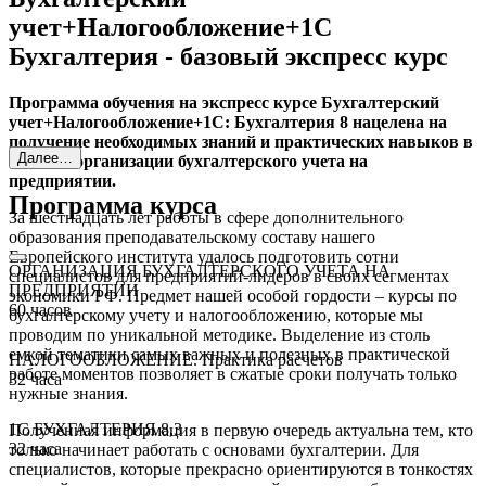
учет+Налогообложение+1С
Бухгалтерия - базовый экспресс курс
Программа обучения на экспресс курсе Бухгалтерский
учет+Налогообложение+1С: Бухгалтерия 8 нацелена на
получение необходимых знаний и практических навыков в
Далее…
области организации бухгалтерского учета на
предприятии.
Программа курса
За шестнадцать лет работы в сфере дополнительного
образования преподавательскому составу нашего
Европейского института удалось подготовить сотни
ОРГАНИЗАЦИЯ БУХГАЛТЕРСКОГО УЧЕТА НА
специалистов для предприятий-лидеров в своих сегментах
ПРЕДПРИЯТИИ
экономики РФ. Предмет нашей особой гордости – курсы по
60 часов
бухгалтерскому учету и налогообложению, которые мы
проводим по уникальной методике. Выделение из столь
емкой тематики самых важных и полезных в практической
НАЛОГООБЛОЖЕНИЕ. Практика расчетов
работе моментов позволяет в сжатые сроки получать только
32 часа
нужные знания.
1С БУХГАЛТЕРИЯ 8,3
Полученная информация в первую очередь актуальна тем, кто
32 часа
только начинает работать с основами бухгалтерии. Для
специалистов, которые прекрасно ориентируются в тонкостях