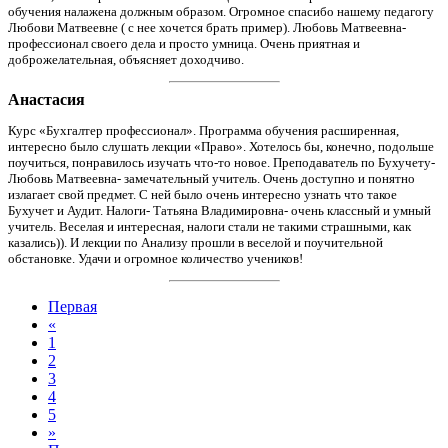
обучения налажена должным образом. Огромное спасибо нашему педагогу
Любови Матвеевне ( с нее хочется брать пример). Любовь Матвеевна-
профессионал своего дела и просто умница. Очень приятная и
доброжелательная, объясняет доходчиво.
Анастасия
Курс «Бухгалтер профессионал». Программа обучения расширенная,
интересно было слушать лекции «Право». Хотелось бы, конечно, подольше
поучиться, понравилось изучать что-то новое. Преподаватель по Бухучету-
Любовь Матвеевна- замечательный учитель. Очень доступно и понятно
излагает свой предмет. С ней было очень интересно узнать что такое
Бухучет и Аудит. Налоги- Татьяна Владимировна- очень классный и умный
учитель. Веселая и интересная, налоги стали не такими страшными, как
казались)). И лекции по Анализу прошли в веселой и поучительной
обстановке. Удачи и огромное количество учеников!
Первая
«
1
2
3
4
5
»