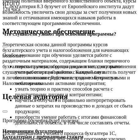
учетной политики вверенного хозяйственного объекта, курсы
ИТОГО
1С бухгалтерия 8.3 бухучет от Европейского института дадут
124 часа
возможность увеличить свои доходы за счет получения новых
знаний и оттачивания имеющихся навыков работы в
соответствующем программном обеспечении.
Методическое обеспечение
Что слушатели узнают при освоении программы?
Теоретическая основа данной программы курсов
бухгалтерского учета и налогообложения для начинающих
Особое внимание при обучении уделяется работе с
позволяет:
раздаточным материалом, содержащим бланки первичного
бухгалтерского учета, образцы документов, с которыми
понять принципы организации и методику выполнения
слушатели работают на занятиях. Каждый слушатель получит
учетных операций работы с наличными и
в личное пользование Рабочие тетради по Бухучету и
безналичными средствами, а также материальными и
Налогообложению.
нематериальными активами предприятия;
узнать теорию и практику способов расчета с
подотчетными лицами и контрагентами;
Целевая аудитория
научиться получать и правильно интерпретировать
данные о затратах на производство и доходах от сбыта
продукции;
приобрести умение работать с итогами финансовой
Программа обучения будет полезна:
деятельности объекта, в том числе составлять отчеты.
Начинающим бухгалтерам
После завершения учебного процесса бухгалтера 1С,
Бухгалтерам с прерванным стажем
обучению практическим действиям в программе уделено