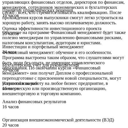
управляющих финансовых отделов, директоров по финансам,
менеджеров, сотрудников экономических и бухгалтерских
Принятие управленческих решений
служб - всех, кто стремится повысить квалификацию. После
16 часов
прохождения курсов выпускники смогут легко устроиться на
хорошую работу, занять высоко оплачиваемую должность.
Оценка эффективности инвестиционного проекта
Обучение на программе Финансовый менеджмент будет также
20 часов
полезно менеджерам по управлению финансовыми рисками,
налоговым консультантам, аудиторам и юристами.
Инвестиции и портфельный менеджмент
24 часа
Финансовый менеджмент: обучение и его особенности.
Программа выстроена таким образом, что слушателями могут
быть люди без опыта, не имеющие управленческого
Бухгалтерский учет для руководителей
образования. По окончании курсов «Финансовый
20 часов
менеджмент» они получат Диплом о профессиональной
переподготовке с присвоением новой специальности, могут
Налогообложение
устроиться на работу на любое бизнес предприятие, в
16 часов
коммерческую или производственную организацию,
внешнеторговую и торговую компанию.
Анализ финансовых результатов
16 часов
Организация внешнеэкономической деятельности (ВЭД)
20 часов