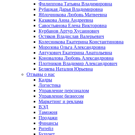
Филиппова Татьяна Владимировна
Рубацкая Дарья Владимировна
Яблочникова Любовь Матвеевна
Казакова Анна Андреевна
Савостьянова Елена Викторовна
Курбанов Артур Хусаинович
Остяков Владислав Валерьевич
Колесникова Екатерина Константиновна
Морозова Ольга Александровна
Автухович Екатерина Анатольевна
Коновалова Любовь Александровна
Плотников Владимир Александрович
Беляева Наталия Юрьевна
Отзывы о нас
Кадры
Логистика
Управление персоналом
Управление бизнесом
Маркетинг и реклама
ВЭД
Таможня
Продажи
Финансы
Ритейл
Бухучет