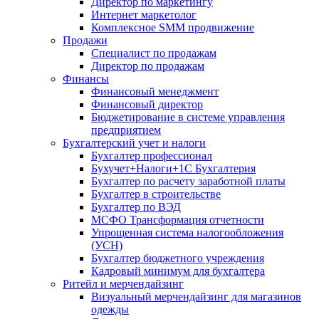
Директор по маркетингу
Интернет маркетолог
Комплексное SMM продвижение
Продажи
Специалист по продажам
Директор по продажам
Финансы
Финансовый менеджмент
Финансовый директор
Бюджетирование в системе управления
предприятием
Бухгалтерский учет и налоги
Бухгалтер профессионал
Бухучет+Налоги+1С Бухгалтерия
Бухгалтер по расчету заработной платы
Бухгалтер в строительстве
Бухгалтер по ВЭД
МСФО Трансформация отчетности
Упрощенная система налогообложения
(УСН)
Бухгалтер бюджетного учреждения
Кадровый минимум для бухгалтера
Ритейл и мерчендайзинг
Визуальный мерчендайзинг для магазинов
одежды