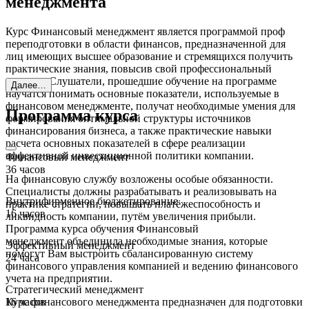
менеджмента
Курс Финансовый менеджмент является программой проф
переподготовки в области финансов, предназначенной для
лиц имеющих высшее образование и стремящихся получить
практические знания, повысив свой профессиональный
уровень. Слушатели, прошедшие обучение на программе
Далее…
научатся понимать основные показатели, используемые в
финансовом менеджменте, получат необходимые умения для
Программа курса
формирования оптимальной структуры источников
финансирования бизнеса, а также практические навыки
расчета основных показателей в сфере реализации
эффективной инвестиционной политики компании.
Финансовый менеджмент
36 часов
На финансовую службу возложены особые обязанности.
Специалисты должны разрабатывать и реализовывать на
Внутрифирменное бюджетирование
практике стратегии, повышать платёжеспособность и
16 часов
ликвидность компании, путём увеличения прибыли.
Программа курса обучения Финансовый
менеджмент объединила необходимые знания, которые
Эффективный менеджмент
помогут Вам выстроить сбалансированную систему
24 часа
финансового управления компанией и ведению финансового
учета на предприятии.
Стратегический менеджмент
16 часов
Курс финансового менеджмента предназначен для подготовки