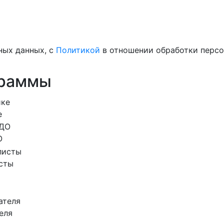
ных данных, с
Политикой
в отношении обработки персо
граммы
е
О
сты
еля