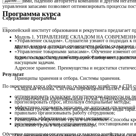
покупателями, падению авторитета компании и другим негати
Далее…
управления запасами позволяют оптимизировать процессы пос
Программа курса
Содержание программы
Европейский институт образования и рекрутинга предлагает п
Модуль 1. УПРАВЛЕНИЕ СКЛАДОМ НА СОВРЕМЕН
«Управление складом». Слушатели узнают о подходах к п
других важных аспектах организации работы складского 
Место склада в цепочке поставок. Современное представл
«Управление товарными запасами». Обучение изменит от
курсе по складскому хозяйству особое внимание уделяетс
Задачи склада. Складские операции. Выбор места распол
насущным задачам.
Адресное хранение. Преимущества и недостатки статиче
Результат
Принципы хранения и отбора. Системы хранения.
По окончании курса обучения по складскому хозяйству в СПб 
Складская техника. Системы перемещения паллет. Как сде
оптимизировать складские логистические процессы на л
Автоматическая идентификация грузов. Штрихкодирован
прогнозировать спрос, используя специальные методы;
эффективно управлять запасами, не допуская отклонений
Упаковка грузов. Наиболее распространенные виды тары.
правильно организовывать работу сотрудников;
применять эффективные системы мотивации;
Размещение и крепление груза в автомобиле. Способы кр
регулировать условия сотрудничества с поставщиками и 
крепление груза в морском контейнере.
Обучение принципам организации складского хозяйства и логис
Организация работы складских сотрудников. Борьба с во