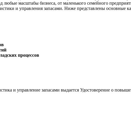
д любые масштабы бизнеса, от маленького семейного предприят
огистики и управления запасами. Ниже представлены основные к
ов
тий
ладских процессов
истика и управление запасами выдается Удостоверение о повы