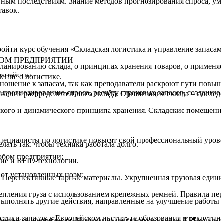
вным последствиям. Знание методов прогнозирования спроса, у
тавок.
ройти курс обучения «Складская логистика и управление запаса
НОМ ПРЕДПРИЯТИИ
ланированию склада, о принципах хранения товаров, о применяе
хозяйства.
ение о логистике.
ношение к запасам, так как преподаватели раскроют пути повыш
я прогнозированию спроса, расчёту страховых запасов, создани
ожения распределительного склада. Организация склада – послед
ского и динамического принципа хранения. Складские помещени
специалисты по логистике повысят свой профессиональный урове
лать так, чтобы техника работала долго.
юбом предприятии;
ие и RFID-технологии.
 от установленных норм;
 Перспективные тарные материалы. Укрупненная грузовая едини
епления груза с использованием крепежных ремней. Правила пе
выполнять другие действия, направленные на улучшение работы 
тики запасов в Европейском институте образования и рекрутинг
ровством и ошибками. Мотивация работников склада. KPI в скла