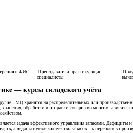
верения в ФИС
Преподаватели практикующие
Полу
специалисты
выче
ике — курсы складского учёта
 другие ТМЦ хранятся на распределительных или производствен
, хранения, обработки и отправки товаров во многом зависит эк
хозяйством.
 является задача эффективного управления запасами. Дефициты
ств, а недостаточное количество запасов – к перебоям в произв