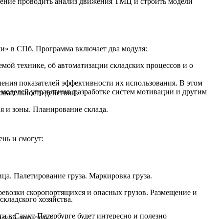
мение проводить анализ движения ТМЦ и строить модели
ми» в СПб. Программа включает два модуля:
мой технике, об автоматизации складских процессов и о
ения показателей эффективности их использования. В этом
ю моделей управления, разработке систем мотивации и другим
овательность действий.
я и зоны. Планирование склада.
нь и смогут:
ца. Палетирование груза. Маркировка груза.
ревозки скоропортящихся и опасных грузов. Размещение и
складского хозяйства.
а в Санкт-Петербурге будет интересно и полезно
дской логистике.