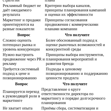
стратегии
плана
Рекламный бюджет не
Критерии выбора каналов,
даёт ожидаемого
принципы планирования кампаний
результата
и оценки их эффективности
Маркетинг и продажи
Принципы согласования
ориентируются на
продвижения с коммерческими
разные показатели
планами компании
Вопрос
Что получите
Сложно оценить
Более обоснованный подход к
потенциал рынка и
оценке рыночных возможностей и
уровень конкуренции
конкурентной среды
Нужно выстроить
Принципы выбора инструментов,
продвижение через PR и
планирования мероприятий и
рекламу
развития бренда
Требуется системный
Подходы к ценовому
подход к цене и
позиционированию и поддержанию
позиционированию
ценности продукта
Вопрос
Что получите
Представление о круге
Планируется переход
ответственности директора по
к руководящей роли в
маркетингу и порядке долгосрочного
маркетинге
планирования
Не хватает опыта
Приёмы сбора, систематизации и