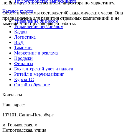
Трудоустройство выпускников
понять круг ответственности директора по маркетингу.
Каталог курсов
Объём программы составляет 40 академических часов. Она
предназначена для развития отдельных компетенций и не
Управление бизнесом
заменяет опыт руководящей работы.
Управление персоналом
Кадры
Логистика
ВЭД
Таможня
Маркетинг и реклама
Продажи
Финансы
Бухгалтерский учет и налоги
Ритейл и мерчендайзинг
Курсы 1С
Онлайн обучение
Контакты
Наш адрес:
197101, Санкт-Петербург
м. Горьковская, м.
Петроградская, улица