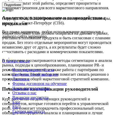
общий результат этой работы, определяет приоритеты и
Подробнее
принимает решения для всего маркетингового направления.
Аналитика, планирование и взаимодействие с
Copyright © 2005-2026 Бизнес обучение: тренинги, семинары,
продажами
курсы 1с – Санкт-Петербург (СПб).
Все права защищены, любое использование материалов с
Маркетинговый план должен опираться на данные о рынке,
данного сайта запрещено.
учитывать положение продукта и быть согласован с планами
продаж. Без этого отдельные мероприятия могут проводиться
независимо друг от друга, а их результаты будет сложно
сопоставить с расходами и коммерческими показателями.
В программе рассматриваются методы сегментации и анализа
О бизнес школе
рынка, подходы к ценообразованию, планирование PR- и
История нашего успеха
рекламных мероприятий, а также работа с партнёрами по
Cведения об организации
каналам сбыта. Такой набор тем помогает связать решения о
Лицензия
продвижении с общей маркетинговой стратегией компании.
Формы договоров на обучение
Наши преподаватели
Повышение квалификации руководителей
Отзывы о нас
Вакансии института
Курс рассчитан на действующих руководителей и
Блог
специалистов, которые готовятся перейти к управленческой
FAQ
роли. Он помогает упорядочить профессиональный опыт,
Галерея института
обновить инструменты анализа и планирования и лучше