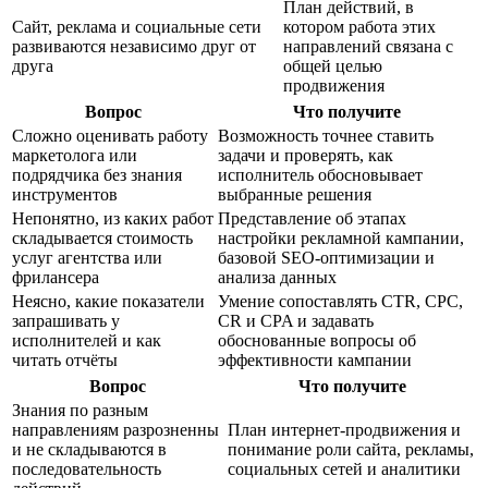
План действий, в
Сайт, реклама и социальные сети
котором работа этих
развиваются независимо друг от
направлений связана с
друга
общей целью
продвижения
Вопрос
Что получите
Сложно оценивать работу
Возможность точнее ставить
маркетолога или
задачи и проверять, как
подрядчика без знания
исполнитель обосновывает
инструментов
выбранные решения
Непонятно, из каких работ
Представление об этапах
складывается стоимость
настройки рекламной кампании,
услуг агентства или
базовой SEO-оптимизации и
фрилансера
анализа данных
Неясно, какие показатели
Умение сопоставлять CTR, CPC,
запрашивать у
CR и CPA и задавать
исполнителей и как
обоснованные вопросы об
читать отчёты
эффективности кампании
Вопрос
Что получите
Знания по разным
направлениям разрозненны
План интернет-продвижения и
и не складываются в
понимание роли сайта, рекламы,
последовательность
социальных сетей и аналитики