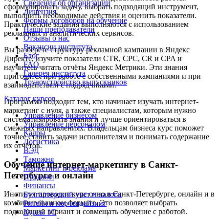
Cведения об организации
сформулировать задачу, выбрать подходящий инструмент,
Лицензия
выполнить необходимые действия и оценить показатели.
Формы договоров на обучение
Практические задания выполняются с использованием
Наши преподаватели
рекламных и аналитических сервисов.
Отзывы о нас
Вакансии института
Вы разберёте структуру рекламной кампании в Яндекс
Блог
Директе, изучите показатели CTR, CPC, CR и CPA и
FAQ
научитесь читать отчёты Яндекс Метрики. Эти знания
Галерея института
пригодятся при работе с собственными кампаниями и при
Трудоустройство выпускников
взаимодействии с подрядчиками.
Каталог курсов
Программа подходит тем, кто начинает изучать интернет-
маркетинг с нуля, а также специалистам, которым нужно
Управление бизнесом
систематизировать знания и лучше ориентироваться в
Управление персоналом
смежных направлениях. Владельцам бизнеса курс поможет
Кадры
точнее ставить задачи исполнителям и понимать содержание
Логистика
их отчётов.
ВЭД
Таможня
Обучение интернет-маркетингу в Санкт-
Маркетинг и реклама
Петербурге и онлайн
Продажи
Финансы
Институт проводит курс очно в Санкт-Петербурге, онлайн и в
Бухгалтерский учет и налоги
комбинированном формате. Это позволяет выбрать
Ритейл и мерчендайзинг
подходящий вариант и совмещать обучение с работой.
Курсы 1С