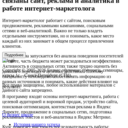
связаны сайт, реклама и аналитика в
работе интернет-маркетолога
Интернет-маркетолог работает с сайтом, поисковым
продвижением, рекламными кампаниями, социальными
сетями и веб-аналитикой. Важно не только владеть
отдельными инструментами, но и понимать, какое место
каждый из них занимает в общем процессе привлечения
клиентов.
Подробнее
Если реклама запускается без анализа поведения посетителей
на сайте, часть бюджета может расходоваться неэффективно.
Активность в социальных сетях также трудно оценить без
Copyright © 2005-2026 Бизнес обучение: тренинги, семинары,
данных о переходах и целевых действиях. Поэтому
курсы 1с – Санкт-Петербург (СПб).
специалисту необходимо сопоставлять информацию из
разных источников и понимать, какие действия влияют на
Все права защищены, любое использование материалов с
результат.
данного сайта запрещено.
В программу входят основы интернет-маркетинга, работа с
целевой аудиторией и воронкой продаж, устройство сайта,
поисковая оптимизация, контекстная реклама в Яндекс
Директе, продвижение в социальных сетях, подготовка
О бизнес школе
рекламных текстов и веб-аналитика в Яндекс Метрике.
История нашего успеха
Курс помогает выстроить последовательность работы: