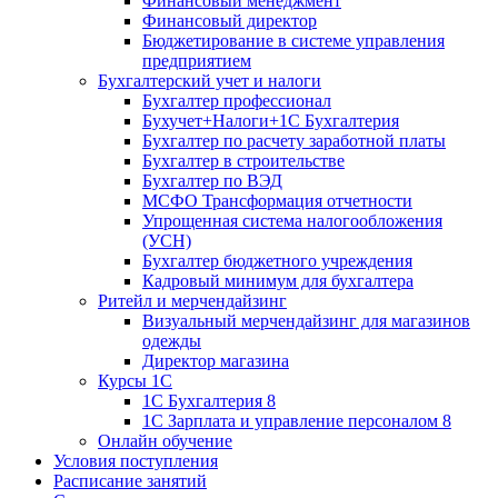
Финансовый менеджмент
Финансовый директор
Бюджетирование в системе управления
предприятием
Бухгалтерский учет и налоги
Бухгалтер профессионал
Бухучет+Налоги+1С Бухгалтерия
Бухгалтер по расчету заработной платы
Бухгалтер в строительстве
Бухгалтер по ВЭД
МСФО Трансформация отчетности
Упрощенная система налогообложения
(УСН)
Бухгалтер бюджетного учреждения
Кадровый минимум для бухгалтера
Ритейл и мерчендайзинг
Визуальный мерчендайзинг для магазинов
одежды
Директор магазина
Курсы 1С
1С Бухгалтерия 8
1С Зарплата и управление персоналом 8
Онлайн обучение
Условия поступления
Расписание занятий