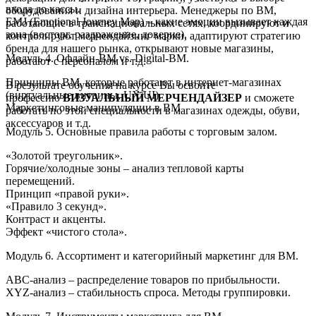
входа до кассы.
оборудования и дизайна интерьера. Менеджеры по ВМ,
EMJ (Emotional Journey Map) – какие эмоции вызывает каждая
работающие в транснациональных сетях, координируют и
зона (восторг, раздражение, доверие).
контролируют мерчендайзинг марки, адаптируют стратегию
бренда для нашего рынка, открывают новые магазины,
Модуль 4. Офлайн-ВМ vs. Digital-ВМ.
работают с персоналом и т.д.
Принципы ВМ, которые работают в интернет-магазинах
В результате обучения на курсе Вы освоите
(виртуальные витрины, UX/UI).
профессию
ВИЗУАЛЬНЫЙ МЕРЧЕНДАЙЗЕР
и сможете
Маркетинговые манипуляции в ВМ
работать по этой специальности в магазинах одежды, обуви,
аксессуаров и т.д.
Модуль 5. Основные правила работы с торговым залом.
«Золотой треугольник».
Горячие/холодные зоны – анализ тепловой карты
перемещений.
Принцип «правой руки».
«Правило 3 секунд».
Контраст и акценты.
Эффект «чистого стола».
Модуль 6. Ассортимент и категорийный маркетинг для ВМ.
ABC-анализ – распределение товаров по прибыльности.
XYZ-анализ – стабильность спроса. Методы группировки.