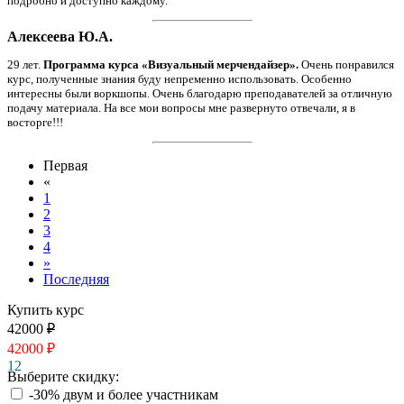
подробно и доступно каждому.
Алексеева Ю.А.
29 лет.
Программа курса «Визуальный мерчендайзер».
Очень понравился
курс, полученные знания буду непременно использовать. Особенно
интересны были воркшопы. Очень благодарю преподавателей за отличную
подачу материала. На все мои вопросы мне развернуто отвечали, я в
восторге!!!
Первая
«
1
2
3
4
»
Последняя
Купить курс
42000
₽
42000
₽
12
Выберите скидку:
-30% двум и более участникам