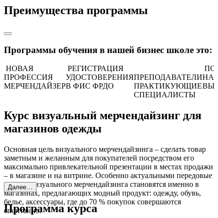
Преимущества программы
Программы обучения в нашей бизнес школе это:
НОВАЯ
РЕГИСТРАЦИЯ
ПО
ПРОФЕССИЯ
УДОСТОВЕРЕНИЯ
ПРЕПОДАВАТЕЛИ
НА
МЕРЧЕНДАЙЗЕР
В ФИС ФРДО
ПРАКТИКУЮЩИЕ
ВЫ
СПЕЦИАЛИСТЫ
Курс визуальный мерчендайзинг для
магазинов одежды
Основная цель визуального мерчендайзинга – сделать товар
заметным и желанным для покупателей посредством его
максимально привлекательной презентации в местах продажи
– в магазине и на витрине. Особенно актуальными передовые
методы визуального мерчендайзинга становятся именно в
Далее…
магазинах, предлагающих модный продукт: одежду, обувь,
белье, аксессуары, где до 70 % покупок совершаются
Программа курса
спонтанно.