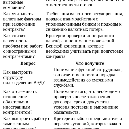
выгодные
ответственности сторон.
компании?
Как учитывать
Требования валютного регулирования,
валютные факторы
порядок взаимодействия с
при заключении
уполномоченным банком и подходы к
контракта?
снижению валютных потерь.
Как снизить
Критерии проверки иностранного
вероятность
партнёра и понимание положений
проблем при работе
Венской конвенции, которые
с иностранными
необходимо учитывать при подготовке
контрагентами?
контракта.
Вопрос
Что получите
Понимание функций сотрудников,
Как выстроить
зон ответственности и порядка
структуру
взаимодействия со смежными
подразделения ВЭД?
службами.
Как отслеживать
Понимание того, что необходимо
исполнение
проверять после заключения
обязательств
договора: сроки, документы,
иностранным
условия поставки и выполнение
контрагентом?
обязательств.
Как выстроить работу с
Критерии выбора представителя и
таможенным
перечень условий, которые важно
представителем?
согласовать в договоре.