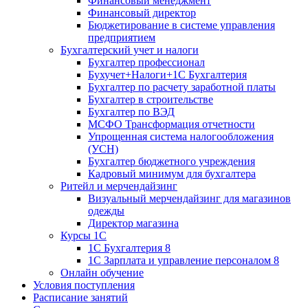
Финансовый менеджмент
Финансовый директор
Бюджетирование в системе управления
предприятием
Бухгалтерский учет и налоги
Бухгалтер профессионал
Бухучет+Налоги+1С Бухгалтерия
Бухгалтер по расчету заработной платы
Бухгалтер в строительстве
Бухгалтер по ВЭД
МСФО Трансформация отчетности
Упрощенная система налогообложения
(УСН)
Бухгалтер бюджетного учреждения
Кадровый минимум для бухгалтера
Ритейл и мерчендайзинг
Визуальный мерчендайзинг для магазинов
одежды
Директор магазина
Курсы 1С
1С Бухгалтерия 8
1С Зарплата и управление персоналом 8
Онлайн обучение
Условия поступления
Расписание занятий