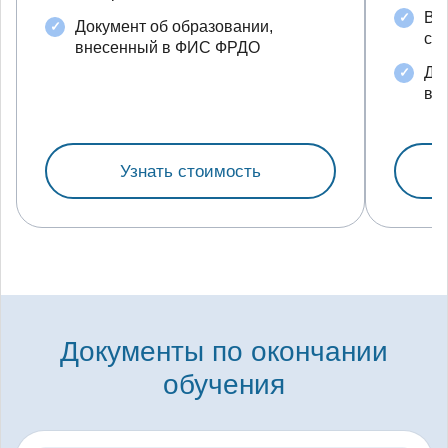
Во
Документ об образовании,
с 
внесенный в ФИС ФРДО
До
вн
Узнать стоимость
Документы по окончании
обучения