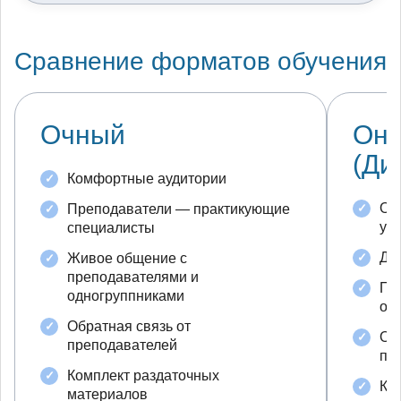
Сравнение форматов обучения
Очный
Он
(Ди
Комфортные аудитории
Об
Преподаватели — практикующие
ус
специалисты
До
Живое общение с
преподавателями и
По
одногруппниками
об
Обратная связь от
Об
преподавателей
пр
Комплект раздаточных
Ко
материалов