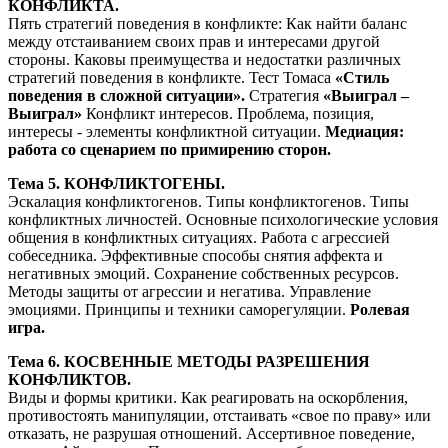
КОНФЛИКТА.
Пять стратегий поведения в конфликте: Как найти баланс
между отстаиванием своих прав и интересами другой
стороны. Каковы преимущества и недостатки различных
стратегий поведения в конфликте. Тест Томаса
«Стиль
поведения в сложной ситуации».
Стратегия
«Выиграл –
Выиграл»
Конфликт интересов. Проблема, позиция,
интересы - элементы конфликтной ситуации.
Медиация:
работа со сценарием по примирению сторон.
Тема 5. КОНФЛИКТОГЕНЫ.
Эскалация конфликтогенов. Типы конфликтогенов. Типы
конфликтных личностей. Основные психологические условия
общения в конфликтных ситуациях. Работа с агрессией
собеседника. Эффективные способы снятия аффекта и
негативных эмоций. Сохранение собственных ресурсов.
Методы защиты от агрессии и негатива. Управление
эмоциями. Принципы и техники саморегуляции.
Ролевая
игра.
Тема 6. КОСВЕННЫЕ МЕТОДЫ РАЗРЕШЕНИЯ
КОНФЛИКТОВ.
Виды и формы критики. Как реагировать на оскорбления,
противостоять манипуляции, отстаивать «свое по праву» или
отказать, не разрушая отношений. Ассертивное поведение,