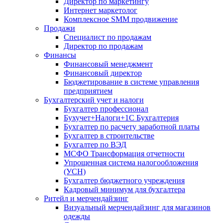
Директор по маркетингу
Интернет маркетолог
Комплексное SMM продвижение
Продажи
Специалист по продажам
Директор по продажам
Финансы
Финансовый менеджмент
Финансовый директор
Бюджетирование в системе управления
предприятием
Бухгалтерский учет и налоги
Бухгалтер профессионал
Бухучет+Налоги+1С Бухгалтерия
Бухгалтер по расчету заработной платы
Бухгалтер в строительстве
Бухгалтер по ВЭД
МСФО Трансформация отчетности
Упрощенная система налогообложения
(УСН)
Бухгалтер бюджетного учреждения
Кадровый минимум для бухгалтера
Ритейл и мерчендайзинг
Визуальный мерчендайзинг для магазинов
одежды