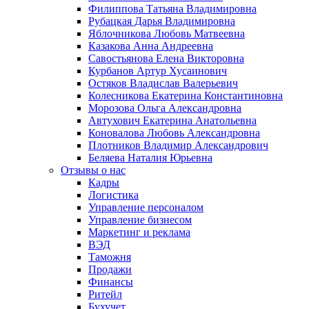
Филиппова Татьяна Владимировна
Рубацкая Дарья Владимировна
Яблочникова Любовь Матвеевна
Казакова Анна Андреевна
Савостьянова Елена Викторовна
Курбанов Артур Хусаинович
Остяков Владислав Валерьевич
Колесникова Екатерина Константиновна
Морозова Ольга Александровна
Автухович Екатерина Анатольевна
Коновалова Любовь Александровна
Плотников Владимир Александрович
Беляева Наталия Юрьевна
Отзывы о нас
Кадры
Логистика
Управление персоналом
Управление бизнесом
Маркетинг и реклама
ВЭД
Таможня
Продажи
Финансы
Ритейл
Бухучет