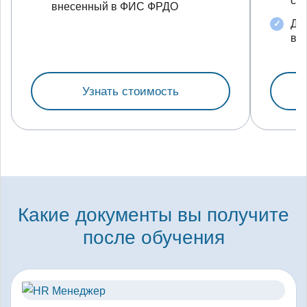
с 
внесенный в ФИС ФРДО
До
вн
Узнать стоимость
Какие документы вы получите
после обучения