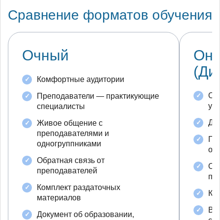
Сравнение форматов обучения
Очный
Он
(Ди
Комфортные аудитории
Об
Преподаватели — практикующие
ус
специалисты
До
Живое общение с
преподавателями и
По
одногруппниками
об
Обратная связь от
Об
преподавателей
пр
Комплект раздаточных
Ко
материалов
Во
Документ об образовании,