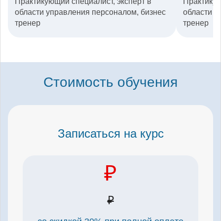
Практикующий специалист, эксперт в
Практикую
области управления персоналом, бизнес
области у
тренер
тренер
Стоимость обучения
Записаться на курс
₽
₽